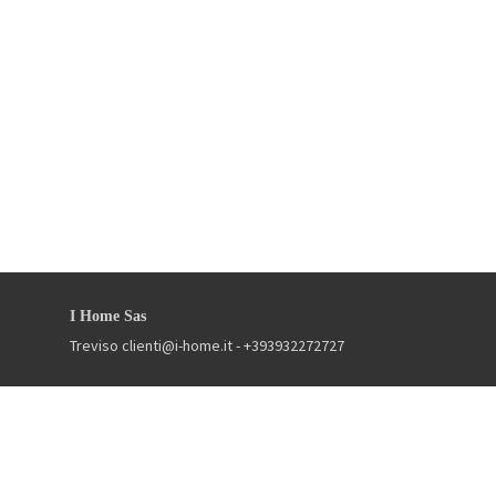
I Home Sas
Treviso
clienti@i-home.it
- +393932272727
Gestisci Prenotazione
Termini e condizioni
Privacy Policy