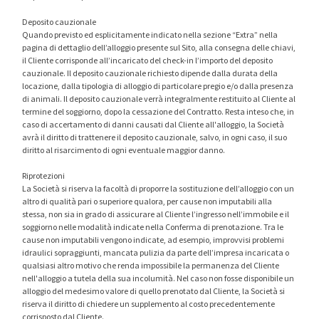
Deposito cauzionale
Quando previsto ed esplicitamente indicato nella sezione “Extra” nella
pagina di dettaglio dell’alloggio presente sul Sito, alla consegna delle chiavi,
il Cliente corrisponde all’incaricato del check-in l’importo del deposito
cauzionale. Il deposito cauzionale richiesto dipende dalla durata della
locazione, dalla tipologia di alloggio di particolare pregio e/o dalla presenza
di animali. Il deposito cauzionale verrà integralmente restituito al Cliente al
termine del soggiorno, dopo la cessazione del Contratto. Resta inteso che, in
caso di accertamento di danni causati dal Cliente all'alloggio, la Società
avrà il diritto di trattenere il deposito cauzionale, salvo, in ogni caso, il suo
diritto al risarcimento di ogni eventuale maggior danno.
Riprotezioni
La Società si riserva la facoltà di proporre la sostituzione dell’alloggio con un
altro di qualità pari o superiore qualora, per cause non imputabili alla
stessa, non sia in grado di assicurare al Cliente l’ingresso nell’immobile e il
soggiorno nelle modalità indicate nella Conferma di prenotazione. Tra le
cause non imputabili vengono indicate, ad esempio, improvvisi problemi
idraulici sopraggiunti, mancata pulizia da parte dell’impresa incaricata o
qualsiasi altro motivo che renda impossibile la permanenza del Cliente
nell'alloggio a tutela della sua incolumità. Nel caso non fosse disponibile un
alloggio del medesimo valore di quello prenotato dal Cliente, la Società si
riserva il diritto di chiedere un supplemento al costo precedentemente
corrisposto dal Cliente.