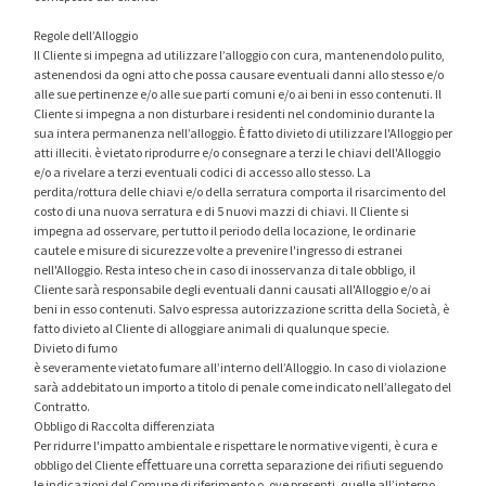
Regole dell’Alloggio
Il Cliente si impegna ad utilizzare l’alloggio con cura, mantenendolo pulito,
astenendosi da ogni atto che possa causare eventuali danni allo stesso e/o
alle sue pertinenze e/o alle sue parti comuni e/o ai beni in esso contenuti. Il
Cliente si impegna a non disturbare i residenti nel condominio durante la
sua intera permanenza nell’alloggio. È fatto divieto di utilizzare l'Alloggio per
atti illeciti. è vietato riprodurre e/o consegnare a terzi le chiavi dell'Alloggio
e/o a rivelare a terzi eventuali codici di accesso allo stesso. La
perdita/rottura delle chiavi e/o della serratura comporta il risarcimento del
costo di una nuova serratura e di 5 nuovi mazzi di chiavi. Il Cliente si
impegna ad osservare, per tutto il periodo della locazione, le ordinarie
cautele e misure di sicurezze volte a prevenire l'ingresso di estranei
nell'Alloggio. Resta inteso che in caso di inosservanza di tale obbligo, il
Cliente sarà responsabile degli eventuali danni causati all'Alloggio e/o ai
beni in esso contenuti. Salvo espressa autorizzazione scritta della Società, è
fatto divieto al Cliente di alloggiare animali di qualunque specie.
Divieto di fumo
è severamente vietato fumare all’interno dell’Alloggio. In caso di violazione
sarà addebitato un importo a titolo di penale come indicato nell’allegato del
Contratto.
Obbligo di Raccolta differenziata
Per ridurre l'impatto ambientale e rispettare le normative vigenti, è cura e
obbligo del Cliente eﬀettuare una corretta separazione dei riﬁuti seguendo
le indicazioni del Comune di riferimento o, ove presenti, quelle all’interno