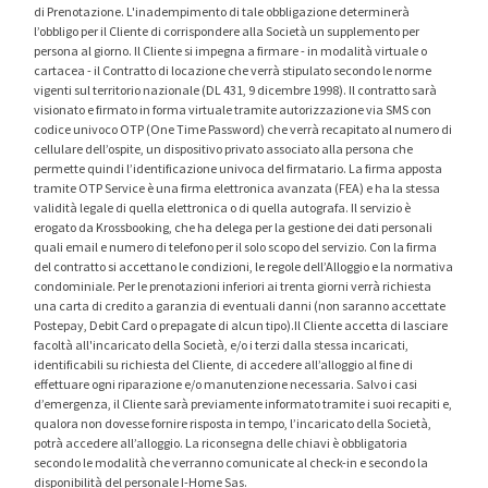
di Prenotazione. L'inadempimento di tale obbligazione determinerà
l’obbligo per il Cliente di corrispondere alla Società un supplemento per
persona al giorno. Il Cliente si impegna a firmare - in modalità virtuale o
cartacea - il Contratto di locazione che verrà stipulato secondo le norme
vigenti sul territorio nazionale (DL 431, 9 dicembre 1998). Il contratto sarà
visionato e firmato in forma virtuale tramite autorizzazione via SMS con
codice univoco OTP (One Time Password) che verrà recapitato al numero di
cellulare dell’ospite, un dispositivo privato associato alla persona che
permette quindi l’identificazione univoca del firmatario. La firma apposta
tramite OTP Service è una firma elettronica avanzata (FEA) e ha la stessa
validità legale di quella elettronica o di quella autografa. Il servizio è
erogato da Krossbooking, che ha delega per la gestione dei dati personali
quali email e numero di telefono per il solo scopo del servizio. Con la firma
del contratto si accettano le condizioni, le regole dell’Alloggio e la normativa
condominiale. Per le prenotazioni inferiori ai trenta giorni verrà richiesta
una carta di credito a garanzia di eventuali danni (non saranno accettate
Postepay, Debit Card o prepagate di alcun tipo).Il Cliente accetta di lasciare
facoltà all'incaricato della Società, e/o i terzi dalla stessa incaricati,
identificabili su richiesta del Cliente, di accedere all’alloggio al fine di
effettuare ogni riparazione e/o manutenzione necessaria. Salvo i casi
d’emergenza, il Cliente sarà previamente informato tramite i suoi recapiti e,
qualora non dovesse fornire risposta in tempo, l’incaricato della Società,
potrà accedere all’alloggio. La riconsegna delle chiavi è obbligatoria
secondo le modalità che verranno comunicate al check-in e secondo la
disponibilità del personale I-Home Sas.