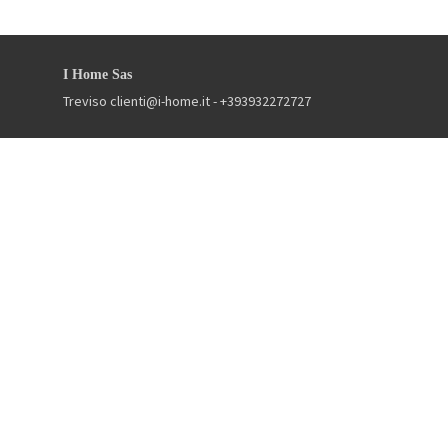
I Home Sas
Treviso
clienti@i-home.it
- +393932272727
Gestisci Prenotazione
Termini e condizioni
Privacy Policy
Seguici sui social
Powered by