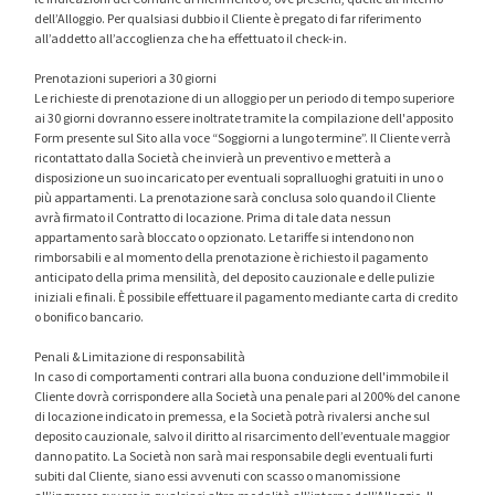
dell’Alloggio. Per qualsiasi dubbio il Cliente è pregato di far riferimento
all’addetto all’accoglienza che ha effettuato il check-in.
Prenotazioni superiori a 30 giorni
Le richieste di prenotazione di un alloggio per un periodo di tempo superiore
ai 30 giorni dovranno essere inoltrate tramite la compilazione dell'apposito
Form presente sul Sito alla voce “Soggiorni a lungo termine”. Il Cliente verrà
ricontattato dalla Società che invierà un preventivo e metterà a
disposizione un suo incaricato per eventuali sopralluoghi gratuiti in uno o
più appartamenti. La prenotazione sarà conclusa solo quando il Cliente
avrà firmato il Contratto di locazione. Prima di tale data nessun
appartamento sarà bloccato o opzionato. Le tariffe si intendono non
rimborsabili e al momento della prenotazione è richiesto il pagamento
anticipato della prima mensilità, del deposito cauzionale e delle pulizie
iniziali e finali. È possibile effettuare il pagamento mediante carta di credito
o bonifico bancario.
Penali & Limitazione di responsabilità
In caso di comportamenti contrari alla buona conduzione dell'immobile il
Cliente dovrà corrispondere alla Società una penale pari al 200% del canone
di locazione indicato in premessa, e la Società potrà rivalersi anche sul
deposito cauzionale, salvo il diritto al risarcimento dell’eventuale maggior
danno patito. La Società non sarà mai responsabile degli eventuali furti
subiti dal Cliente, siano essi avvenuti con scasso o manomissione