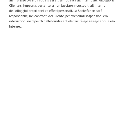
all’ingresso ovvero in qualsiasi altra modalità all’interno dell’Alloggio. Il
Cliente si impegna, pertanto, a non lasciare incustoditi all’interno
dell’Alloggio i propri beni ed effetti personali. La Società non sarà
responsabile, nei confronti del Cliente, per eventuali sospensioni e/o
interruzioni incolpevoli delle forniture di elettricità e/o gas e/o acqua e/o
Internet.