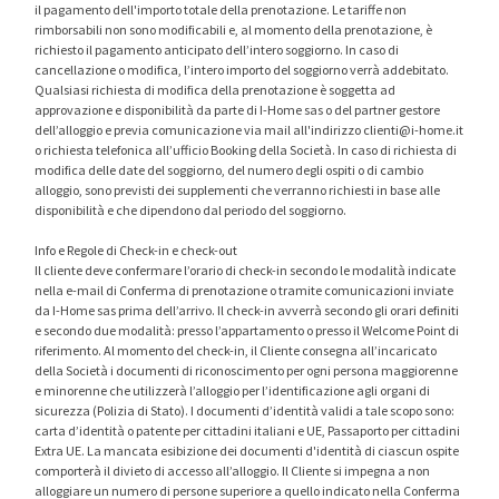
il pagamento dell'importo totale della prenotazione. Le tariffe non
rimborsabili non sono modificabili e, al momento della prenotazione, è
richiesto il pagamento anticipato dell’intero soggiorno. In caso di
cancellazione o modifica, l’intero importo del soggiorno verrà addebitato.
Qualsiasi richiesta di modifica della prenotazione è soggetta ad
approvazione e disponibilità da parte di I-Home sas o del partner gestore
dell’alloggio e previa comunicazione via mail all'indirizzo
clienti@i-home.it
o richiesta telefonica all’ufficio Booking della Società. In caso di richiesta di
modifica delle date del soggiorno, del numero degli ospiti o di cambio
alloggio, sono previsti dei supplementi che verranno richiesti in base alle
disponibilità e che dipendono dal periodo del soggiorno.
Info e Regole di Check-in e check-out
Il cliente deve confermare l’orario di check-in secondo le modalità indicate
nella e-mail di Conferma di prenotazione o tramite comunicazioni inviate
da I-Home sas prima dell’arrivo. Il check-in avverrà secondo gli orari definiti
e secondo due modalità: presso l’appartamento o presso il Welcome Point di
riferimento. Al momento del check-in, il Cliente consegna all’incaricato
della Società i documenti di riconoscimento per ogni persona maggiorenne
e minorenne che utilizzerà l’alloggio per l’identificazione agli organi di
sicurezza (Polizia di Stato). I documenti d’identità validi a tale scopo sono:
carta d’identità o patente per cittadini italiani e UE, Passaporto per cittadini
Extra UE. La mancata esibizione dei documenti d'identità di ciascun ospite
comporterà il divieto di accesso all’alloggio. Il Cliente si impegna a non
alloggiare un numero di persone superiore a quello indicato nella Conferma