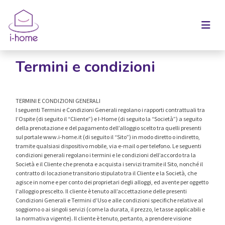
Termini e condizioni
TERMINI E CONDIZIONI GENERALI
I seguenti Termini e Condizioni Generali regolano i rapporti contrattuali tra
l’Ospite (di seguito il “Cliente”) e I-Home (di seguito la “Società”) a seguito
della prenotazione e del pagamento dell’alloggio scelto tra quelli presenti
sul portale www.i-home.it (di seguito il “Sito”) in modo diretto o indiretto,
tramite qualsiasi dispositivo mobile, via e-mail o per telefono. Le seguenti
condizioni generali regolano i termini e le condizioni dell’accordo tra la
Società e il Cliente che prenota e acquista i servizi tramite il Sito, nonché il
contratto di locazione transitorio stipulato tra il Cliente e la Società, che
agisce in nome e per conto dei proprietari degli alloggi, ed avente per oggetto
l'alloggio prescelto. Il cliente è tenuto all’accettazione delle presenti
Condizioni Generali e Termini d’Uso e alle condizioni specifiche relative al
soggiorno o ai singoli servizi (come la durata, il prezzo, le tasse applicabili e
la normativa vigente). Il cliente è tenuto, pertanto, a prendere visione