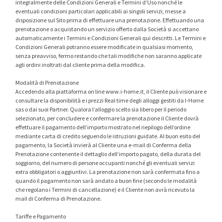
integralmente delle Condizioni Generali e Termini d’Uso nonché le
eventuali condizioni particolari applicabili ai singoli servizi, messe a
disposizione sul Sito prima di effettuare una prenotazione. Effettuando una
prenotazione o acquistando un servizio offerto dalla Società si accettano
automaticamente i Termini e Condizioni Generali qui descritti. Le Termini e
Condizioni Generali potranno essere modificate in qualsiasi momento,
senza preavviso, fermo restando che tali modifiche non saranno applicate
agli ordini inoltrati dal cliente prima della modifica.
Modalità di Prenotazione
Accedendo alla piattaforma on line www.i-home.it, il Cliente può visionare e
consultare la disponibilità e i prezzi Real time degli alloggi gestiti da I-Home
sas o dai suoi Partner. Qualora l’alloggio scelto sia libero per il periodo
selezionato, per concludere e confermare la prenotazione il Cliente dovrà
effettuare il pagamento dell’importo mostrato nel riepilogo dell’ordine
mediante carta di credito seguendo le istruzioni guidate. Al buon esito del
pagamento, la Società invierà al Cliente una e-mail di Conferma della
Prenotazione contenente il dettaglio dell’importo pagato, della durata del
soggiorno, del numero di persone occupanti nonché gli eventuali servizi
extra obbligatori o aggiuntivi. La prenotazione non sarà confermata fino a
quando il pagamento non sarà andato a buon fine (secondo le modalità
che regolano i Termini di cancellazione) e il Cliente non avrà ricevuto la
mail di Conferma di Prenotazione.
Tariffe e Pagamento