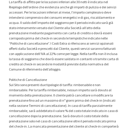
La tariffa di affitto per le locazioni inferiori alle 30 notti è indicata nel
Riepilogo dell’ordine che evidenzia anche gli importi di pulizia e dei servizi
accessori. Per le locazioni inferiori al mese, l’importo complessivo deve
intendersi comprensivo dei consumi energetici e di gas, riscaldamento e
acqua. Il saldo dell’importo del soggiorno per il periodo indicato sarà già
stato interamente versato dal Cliente alla Società all’atto della
prenotazione mediante pagamento con carta di credito o dovrà essere
corrisposto prima del check-in secondo le tempistiche indicate nelle
“Politiche di cancellazione”. I Costi Extra si riferiscono ai servizi opzionali
offerti dalla Società e prescelti dal Cliente, questi servizi saranno fatturati
con applicazione dell’IVA al 22% come per legge. Nella tariffa non è inclusa
la tassa di soggiorno che dovrà essere saldata in contanti o tramite carta di
credito al check-in secondo le modalità previste dalla normativa del
Comune di riferimento dell’alloggio.
Politiche di Cancellazione
Sul Sito sono presenti due tipologie di tariffa: rimborsabile e non
rimborsabile. Per la tariffa rimborsabile, nessun importo sarà dovuto al
momento della prenotazione. Il cliente potrà cancellare o modificare la
prenotazione fino ad un massimo di n° giorni prima del check-in (indicati
nella sezione Termini di cancellazione). In caso di tariffa parzialmente
rimborsabile, sarà addebitato il valore % del costo totale indicato in caso di
cancellazione dopo la prenotazione. Sarà dovuto il costo totale della
prenotazione solo nel caso di cancellazione oltre il periodo indicato prima
del check-in. La mancata presentazione del cliente al check-in comporterà